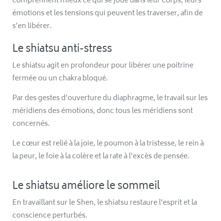
comprennent mieux ce qui se joue dans leur corps, leurs
émotions et les tensions qui peuvent les traverser, afin de
s’en libérer.
Le shiatsu anti-stress
Le shiatsu agit en profondeur pour libérer une poitrine
fermée ou un chakra bloqué.
Par des gestes d’ouverture du diaphragme, le travail sur les
méridiens des émotions, donc tous les méridiens sont
concernés.
Le cœur est relié à la joie, le poumon à la tristesse, le rein à
la peur, le foie à la colère et la rate à l’excès de pensée.
Le shiatsu améliore le sommeil
En travaillant sur le Shen, le shiatsu restaure l’esprit et la
conscience perturbés.