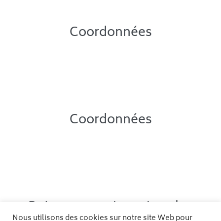
Coordonnées
Espace Corps et Esprit
11 bis rue Jules Latreilhe
34000 Montpellier
Quartier Ecusson, Saint Roch
Coordonnées
Espace Corps et Esprit
11 bis rue Jules Latreilhe
34000 Montpellier
Quartier Ecusson, Saint Roch
Retrouvez moi aussi sur les
Nous utilisons des cookies sur notre site Web pour