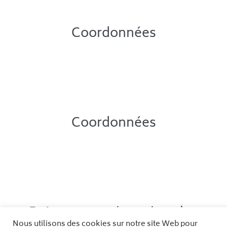
Coordonnées
Espace Corps et Esprit
11 bis rue Jules Latreilhe
34000 Montpellier
Quartier Ecusson, Saint Roch
Coordonnées
Espace Corps et Esprit
11 bis rue Jules Latreilhe
34000 Montpellier
Quartier Ecusson, Saint Roch
Retrouvez moi aussi sur les
Nous utilisons des cookies sur notre site Web pour