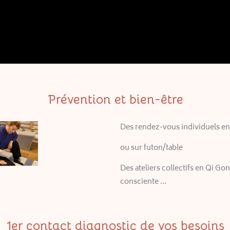
Prévention et bien-être
Des rendez-vous individuels en 
ou sur futon/table
Des ateliers collectifs en Qi Go
consciente …
1er contact diagnostic de vos besoins