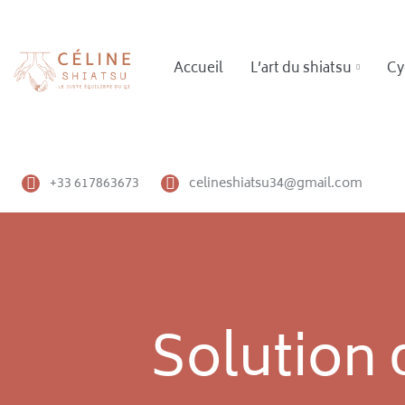
Accueil
L’art du shiatsu
Cy
+33 617863673
celineshiatsu34@gmail.com
Solution d