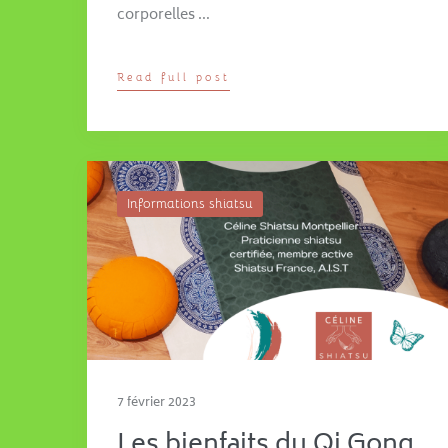
corporelles …
Read full post
Informations shiatsu
7 février 2023
Les bienfaits du Qi Gong